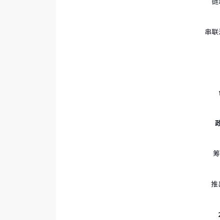
链
串联
筹
推