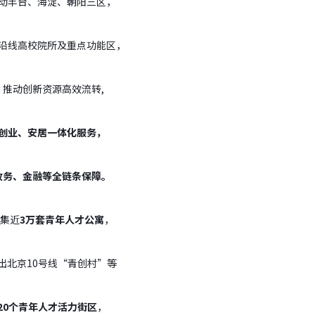
动丰台、海淀、朝阳三区，
沿线高校院所及重点功能区，
推动创新资源高效流转
,
创业、安居一体化服务，
政务、金融等全链条保障。
集近
3
万套青年人才公寓
，
出北京
10
号线“青创村”等
20
个青年人才活力街区
，