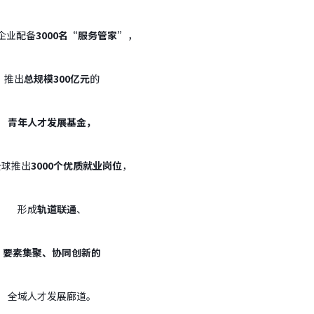
企业配备
3000
名“服务管家”
，
推出
总规模
300
亿元
的
青年人才发展基金，
全球推出
3000
个优质就业岗位
，
形成
轨道联通
、
要素集聚、协同创新的
全域人才发展廊道。