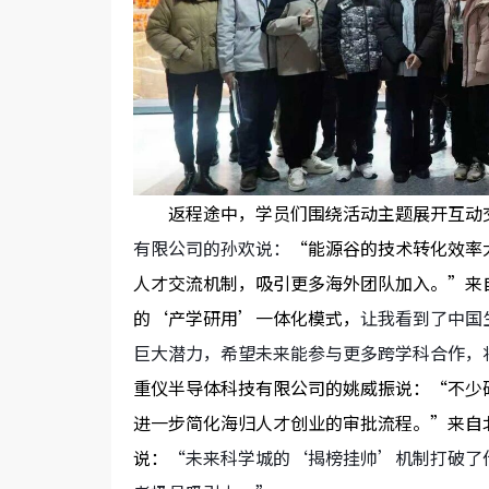
返程途中，学员们围绕活动主题展开互动
有限公司的孙欢说：
“
能源谷的技术转化效率
人才交流机制，吸引更多海外团队加入。
”
来
的
‘
产学研用
’
一体化模式，
让我看到了中国
巨大潜力，希望未来能参与更多跨学科合作，
重仪半导体科技有限公司的姚威振说：
“
不少
进一步简化海归人才创业的审批流程。
”
来自
说：
“
未来科学城的
‘
揭榜挂帅
’
机制打破了