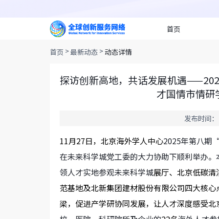
首页
>
>
首页
最新动态
动态详情
探访创新高地，共话发展机遇——2025年第
才国情市情研
发布时间：20
11
月
27
日，北京海外学人中心
2025
年第八期
“
在未来科学城党工委的大力协助下顺利举办。
领人才实地参观未来科学城
展厅、北京低碳清
范基地及北新集团建材股份有限公司四大核心
梁，促进产学研协同发展，让人才深度感受北