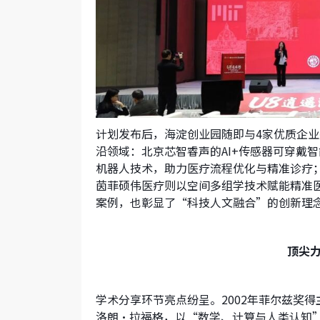
计划发布后，海淀创业园随即与4家优质企
沿领域：北京芯智睿声的AI+传感器可穿戴
机器人技术，助力医疗流程优化与精准诊疗
茵菲硕伟医疗则以空间多组学技术赋能精准
案例，也彰显了“科技人文融合”的创新理
顶尖
学术分享环节亮点纷呈。2002年菲尔兹奖
洛朗·拉福格，以“数学、计算与人类认知