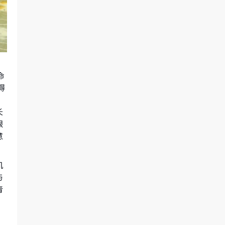
。
命
得
长
限
慧
机
与
青