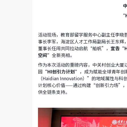
“H
活动现场，教育部留学服务中心副主任李晓
事长李军，海淀区人才工作局副局长王东辉
董事长任闯共同拉动启航“船帆”，
宣告“
空间”
全新亮相。
作为本次活动的重磅内容，中关村创业大厦
园
“HI
创引力计划”
，成为赋能全球青年创
（Haidian Innovation）”的地
计划核心价值——通过构建“创新引力场”
供全链条支持。