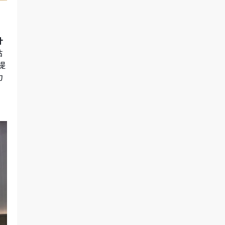
计
站
提
力